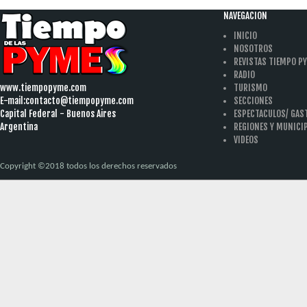
àäâîêàò-ïî-àðáèòðàæíûì-äåëàì
one hour
payday loan
NAVEGACION
INICIO
NOSOTROS
REVISTAS TIEMPO P
RADIO
www.tiempopyme.com
TURISMO
E-mail:
contacto@tiempopyme.com
SECCIONES
Capital Federal - Buenos Aires
ESPECTACULOS/ GA
Argentina
REGIONES Y MUNICI
VIDEOS
Copyright ©2018 todos los derechos reservados