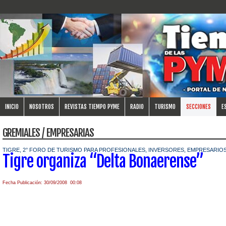
INICIO
NOSOTROS
REVISTAS TIEMPO PYME
RADIO
TURISMO
SECCIONES
E
GREMIALES / EMPRESARIAS
TIGRE, 2° FORO DE TURISMO PARA PROFESIONALES, INVERSORES, EMPRESARIO
Tigre organiza “Delta Bonaerense”
Fecha Publicación: 30/09/2008 00:08