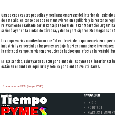
Una de cada cuatro pequeñas y medianas empresas del interior del país obt
de este año, en tanto que dos se mantuvieron en equilibrio y la restante regi
relevamiento realizado por el Consejo Federal de la Confederación Argentin
sesionó ayer en la ciudad de Córdoba, y donde participaron 85 delegados de 19
Los empresarios manifestaron que "al contrario de lo que ocurría en el per
industrial y comercial en las pymes produjo fuertes ganancias e inversiones,
la crisis del campo, se vienen produciendo hechos que afectan la rentabilidad
En ese sentido, subrayaron que 30 por ciento de las pymes del interior está
están en el punto de equilibrio y sólo 25 por ciento tuvo utilidades.
6 de octubre de 2008. (tiempo PYME)
àäâîêàò-ïî-àðáèòðàæíûì-äåëàì
one hour
payday loan
NAVEGACION
INICIO
NOSOTROS
REVISTAS TIEMPO P