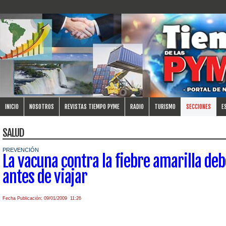
INICIO
NOSOTROS
REVISTAS TIEMPO PYME
RADIO
TURISMO
SECCIONES
E
SALUD
PREVENCIÓN
La vacuna contra la fiebre amarilla deb
antes de viajar
Fecha Publicación: 09/01/2009 11:26