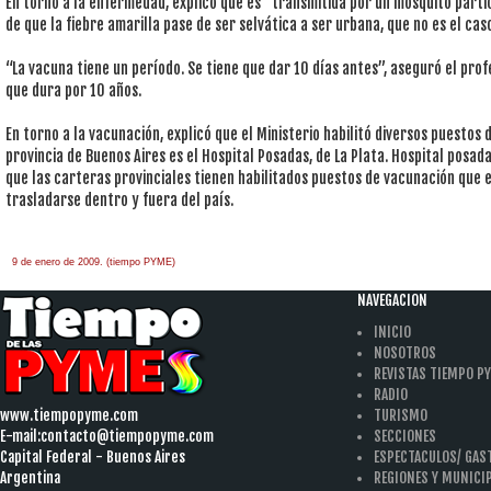
En torno a la enfermedad, explicó que es “transmitida por un mosquito partic
de que la fiebre amarilla pase de ser selvática a ser urbana, que no es el cas
“La vacuna tiene un período. Se tiene que dar 10 días antes”, aseguró el prof
que dura por 10 años.
En torno a la vacunación, explicó que el Ministerio habilitó diversos puestos
provincia de Buenos Aires es el Hospital Posadas, de La Plata. Hospital posad
que las carteras provinciales tienen habilitados puestos de vacunación que 
trasladarse dentro y fuera del país.
9 de enero de 2009. (tiempo PYME)
àäâîêàò-ïî-àðáèòðàæíûì-äåëàì
one hour
payday loan
NAVEGACION
INICIO
NOSOTROS
REVISTAS TIEMPO P
RADIO
www.tiempopyme.com
TURISMO
E-mail:
contacto@tiempopyme.com
SECCIONES
Capital Federal - Buenos Aires
ESPECTACULOS/ GA
Argentina
REGIONES Y MUNICI