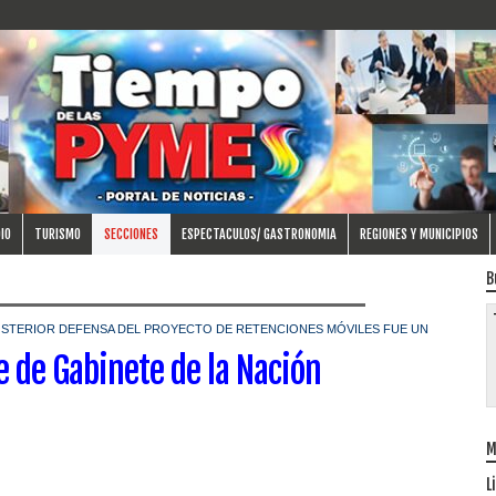
IO
TURISMO
SECCIONES
ESPECTACULOS/ GASTRONOMIA
REGIONES Y MUNICIPIOS
B
OSTERIOR DEFENSA DEL PROYECTO DE RETENCIONES MÓVILES FUE UN
 de Gabinete de la Nación
M
L