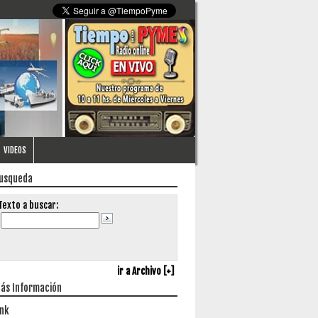
VIDEOS
usqueda
Texto a buscar:
ir a Archivo [+]
ás Información
ink