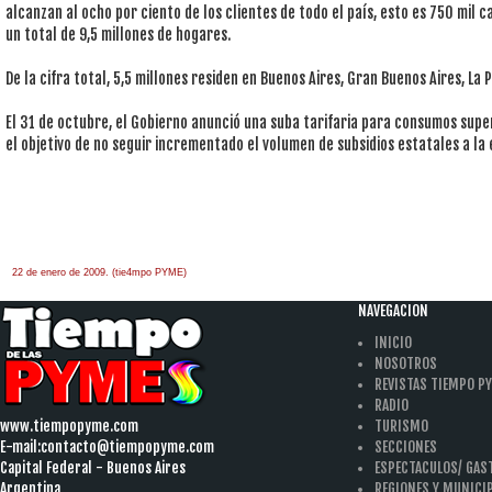
alcanzan al ocho por ciento de los clientes de todo el país, esto es 750 mil
un total de 9,5 millones de hogares.
De la cifra total, 5,5 millones residen en Buenos Aires, Gran Buenos Aires, La 
El 31 de octubre, el Gobierno anunció una suba tarifaria para consumos supe
el objetivo de no seguir incrementado el volumen de subsidios estatales a la 
22 de enero de 2009. (tie4mpo PYME)
àäâîêàò-ïî-àðáèòðàæíûì-äåëàì
one hour
payday loan
NAVEGACION
INICIO
NOSOTROS
REVISTAS TIEMPO P
RADIO
www.tiempopyme.com
TURISMO
E-mail:
contacto@tiempopyme.com
SECCIONES
Capital Federal - Buenos Aires
ESPECTACULOS/ GA
Argentina
REGIONES Y MUNICI