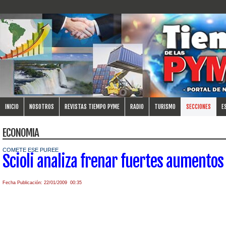
INICIO
NOSOTROS
REVISTAS TIEMPO PYME
RADIO
TURISMO
SECCIONES
E
ECONOMIA
COMETE ESE PUREE
Scioli analiza frenar fuertes aumentos 
Fecha Publicación: 22/01/2009 00:35