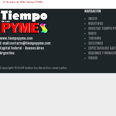
27 de enero de 2009. (tiempo PYME)
àäâîêàò-ïî-àðáèòðàæíûì-äåëàì
one hour
payday loan
NAVEGACION
INICIO
NOSOTROS
REVISTAS TIEMPO P
RADIO
www.tiempopyme.com
TURISMO
E-mail:
contacto@tiempopyme.com
SECCIONES
Capital Federal - Buenos Aires
ESPECTACULOS/ GA
Argentina
REGIONES Y MUNICI
VIDEOS
Copyright ©2018 todos los derechos reservados