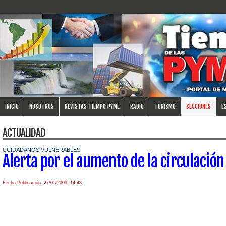
INICIO
NOSOTROS
REVISTAS TIEMPO PYME
RADIO
TURISMO
SECCIONES
E
ACTUALIDAD
CUIDADANOS VULNERABLES
Alerta por el aumento de la circulación 
Fecha Publicación: 27/01/2009 14:48