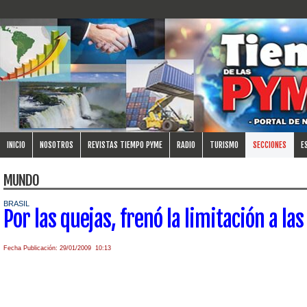
INICIO
NOSOTROS
REVISTAS TIEMPO PYME
RADIO
TURISMO
SECCIONES
E
MUNDO
BRASIL
Por las quejas, frenó la limitación a l
Fecha Publicación: 29/01/2009 10:13