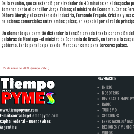
De la reunión, que se extendió por alrededor de 40 minutos en el despacho p
tomaron parte el canciller Jorge Taiana; el ministro de Economía, Carlos Fer
Débora Giorgi; y el secretario de Industria, Fernando Fraguío. Cristina y sus 
relaciones comerciales entre ambos países, en especial por el rol de princip
Un elemento que permitió distender la tensión creada tras la concreción del
palabras de Mantega -el ministro de Economía de Brasil-, en torno a la suspen
gobierno, tanto para los países del Mercosur como para terceros países.
29 de enero de 2009. (tiempo PYME)
àäâîêàò-ïî-àðáèòðàæíûì-äåëàì
one hour
payday loan
NAVEGACION
INICIO
NOSOTROS
REVISTAS TIEMPO P
RADIO
www.tiempopyme.com
TURISMO
E-mail:
contacto@tiempopyme.com
SECCIONES
Capital Federal - Buenos Aires
ESPECTACULOS/ GA
Argentina
REGIONES Y MUNICI
VIDEOS