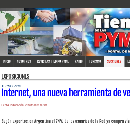
INICIO
NOSOTROS
REVISTAS TIEMPO PYME
RADIO
TURISMO
SECCIONES
E
EXPOSICIONES
TECNO PYME
Internet, una nueva herramienta de ve
Fecha Publicación: 22/03/2009 00:06
Según expertos, en Argentina el 74% de los usuarios de la Red ya compra ví