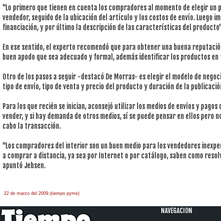
"Lo primero que tienen en cuenta los compradores al momento de elegir un pr
vendedor, seguido de la ubicación del artículo y los costos de envío. Luego i
financiación, y por último la descripción de las características del producto"
En ese sentido, el experto recomendó que para obtener una buena reputación
buen apodo que sea adecuado y formal, además identificar los productos en 
Otro de los pasos a seguir -destacó De Morras- es elegir el modelo de negocio
tipo de envío, tipo de venta y precio del producto y duración de la publicació
Para los que recién se inician, aconsejó utilizar los medios de envíos y pag
vender, y si hay demanda de otros medios, sí se puede pensar en ellos pero n
cabo la transacción.
"Los compradores del interior son un buen medio para los vendedores inex
a comprar a distancia, ya sea por Internet o por catálogo, saben como resolv
apuntó Jebsen.
22 de marzo del 2009.(tiempo pyme)
àäâîêàò-ïî-àðáèòðàæíûì-äåëàì
one hour
payday loan
NAVEGACION