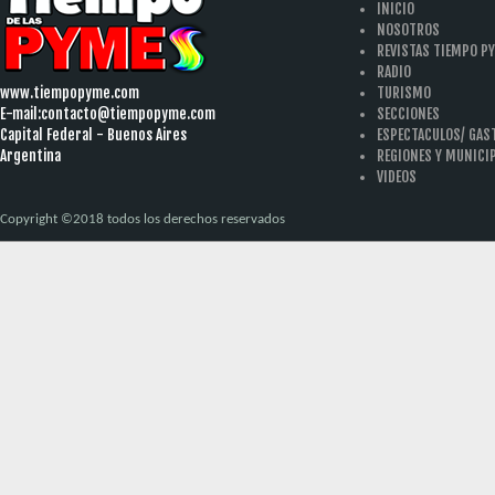
INICIO
NOSOTROS
REVISTAS TIEMPO P
RADIO
www.tiempopyme.com
TURISMO
E-mail:
contacto@tiempopyme.com
SECCIONES
Capital Federal - Buenos Aires
ESPECTACULOS/ GA
Argentina
REGIONES Y MUNICI
VIDEOS
Copyright ©2018 todos los derechos reservados