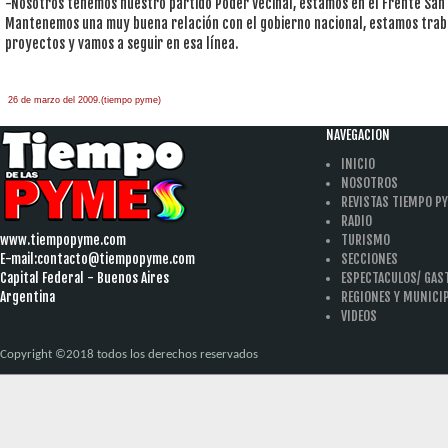
-Nosotros tenemos nuestro partido Poder Vecinal, estamos en el Frente San
Mantenemos una muy buena relación con el gobierno nacional, estamos trab
proyectos y vamos a seguir en esa línea.
26 de marzo del 2009.(tiempo pyme)
àäâîêàò-ïî-àðáèòðàæíûì-äåëàì
one hour
payday loan
NAVEGACION
INICIO
NOSOTROS
REVISTAS TIEMPO P
RADIO
www.tiempopyme.com
TURISMO
E-mail:
contacto@tiempopyme.com
SECCIONES
Capital Federal - Buenos Aires
ESPECTACULOS/ GA
Argentina
REGIONES Y MUNICI
VIDEOS
Copyright ©2018 todos los derechos reservados