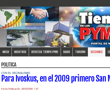
INICIO
NOSOTROS
REVISTAS TIEMPO PYME
RADIO
TURISMO
SECCIONES
E
POLITICA
CON EL VECINALISMO
Para Ivoskus, en el 2009 primero San 
Fecha Publicación: 26/03/2009 7:47