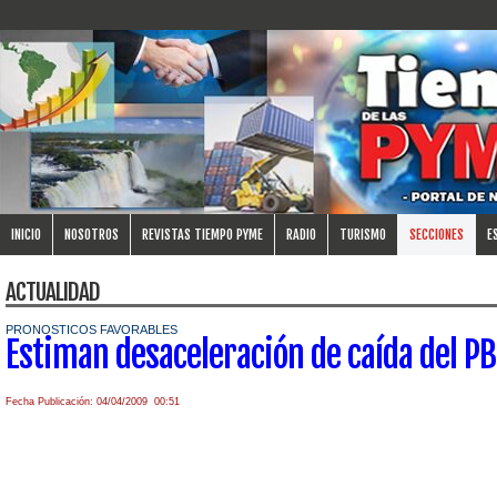
INICIO
NOSOTROS
REVISTAS TIEMPO PYME
RADIO
TURISMO
SECCIONES
E
ACTUALIDAD
PRONOSTICOS FAVORABLES
Estiman desaceleración de caída del P
Fecha Publicación: 04/04/2009 00:51