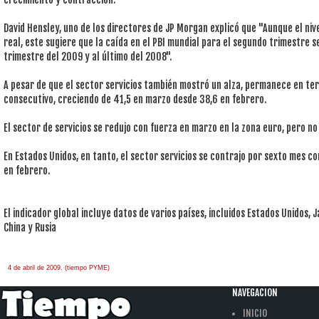
David Hensley, uno de los directores de JP Morgan explicó que "Aunque el ni
real, este sugiere que la caída en el PBI mundial para el segundo trimestre 
trimestre del 2009 y al último del 2008".
A pesar de que el sector servicios también mostró un alza, permanece en te
consecutivo, creciendo de 41,5 en marzo desde 38,6 en febrero.
El sector de servicios se redujo con fuerza en marzo en la zona euro, pero n
En Estados Unidos, en tanto, el sector servicios se contrajo por sexto mes c
en febrero.
El indicador global incluye datos de varios países, incluidos Estados Unidos, 
China y Rusia
4 de abril de 2009. (tiempo PYME)
àäâîêàò-ïî-àðáèòðàæíûì-äåëàì
one hour
payday loan
NAVEGACION
INICIO