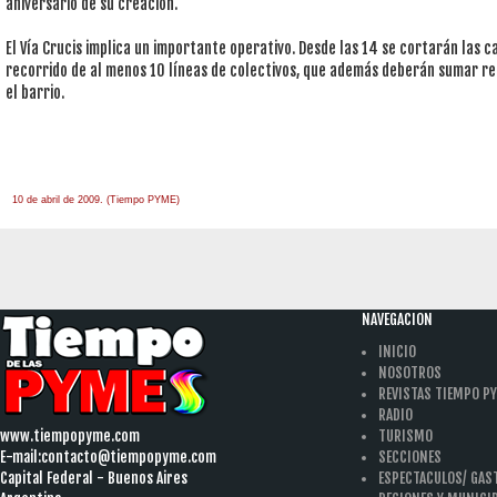
aniversario de su creación.
El Vía Crucis implica un importante operativo. Desde las 14 se cortarán las 
recorrido de al menos 10 líneas de colectivos, que además deberán sumar re
el barrio.
10 de abril de 2009. (Tiempo PYME)
àäâîêàò-ïî-àðáèòðàæíûì-äåëàì
one hour
payday loan
NAVEGACION
INICIO
NOSOTROS
REVISTAS TIEMPO P
RADIO
www.tiempopyme.com
TURISMO
E-mail:
contacto@tiempopyme.com
SECCIONES
Capital Federal - Buenos Aires
ESPECTACULOS/ GA