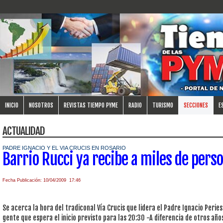
INICIO
NOSOTROS
REVISTAS TIEMPO PYME
RADIO
TURISMO
SECCIONES
E
ACTUALIDAD
PADRE IGNACIO Y EL VIA CRUCIS EN ROSARIO
Barrio Rucci ya recibe a miles de pers
Fecha Publicación: 10/04/2009 17:46
Se acerca la hora del tradiconal Vía Crucis que lidera el Padre Ignacio Peries
gente que espera el inicio previsto para las 20:30 -A diferencia de otros año