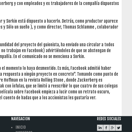
erberg y con empleados y ex trabajadores de la compañía dispuestos
tar y Sorkin está dispuesto a hacerlo. Detrás, como productor aparece
iles y Sólo un sueño ), y como director, Thomas Schlamme , colaborador
ndidad del proyecto del guionista, ha enviado una circular a todos
 no trabajan en Facebook) advirtiéndoles de que se abstengan de
ompañía. En el comunicado no se menciona a Sorkin.
ta el momento lo haya desmentido. Es más, Facebook admitió haber
 una respuesta a ningún proyecto en concreto". Tomando como punto de
re Hoffman en la revista Rolling Stone , donde Zuckerberg es
k con ínfulas, que se limitó a reescribir lo que cuatro de sus colegas
 película sobre Facebook empieza a lucir como un retrato oscuro,
el cuento de hadas que a los accionistas les gustaría ver.
NAVEGACION
REDES SOCIALES
INICIO