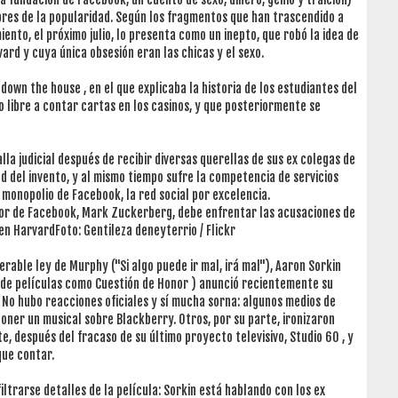
bres de la popularidad. Según los fragmentos que han trascendido a
ento, el próximo julio, lo presenta como un inepto, que robó la idea de
rd y cuya única obsesión eran las chicas y el sexo.
 down the house , en el que explicaba la historia de los estudiantes del
libre a contar cartas en los casinos, y que posteriormente se
a judicial después de recibir diversas querellas de sus ex colegas de
 del invento, y al mismo tiempo sufre la competencia de servicios
 monopolio de Facebook, la red social por excelencia.
dor de Facebook, Mark Zuckerberg, debe enfrentar las acusaciones de
 en HarvardFoto: Gentileza deneyterrio / Flickr
erable ley de Murphy ("Si algo puede ir mal, irá mal"), Aaron Sorkin
a de películas como Cuestión de Honor ) anunció recientemente su
 No hubo reacciones oficiales y sí mucha sorna: algunos medios de
ner un musical sobre Blackberry. Otros, por su parte, ironizaron
, después del fracaso de su último proyecto televisivo, Studio 60 , y
que contar.
ltrarse detalles de la película: Sorkin está hablando con los ex