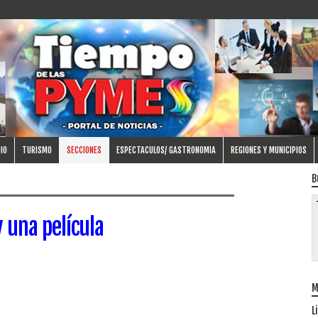
IO
TURISMO
SECCIONES
ESPECTACULOS/ GASTRONOMIA
REGIONES Y MUNICIPIOS
B
 una película
M
L