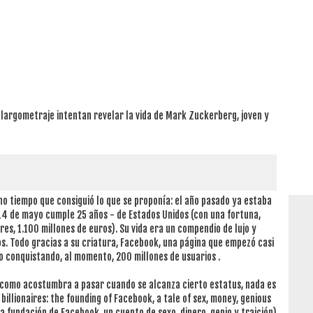
 largometraje intentan revelar la vida de Mark Zuckerberg, joven y
 tiempo que consiguió lo que se proponía: el año pasado ya estaba
 14 de mayo cumple 25 años - de Estados Unidos (con una fortuna,
es, 1.100 millones de euros). Su vida era un compendio de lujo y
s. Todo gracias a su criatura, Facebook, una página que empezó casi
o conquistando, al momento, 200 millones de usuarios .
como acostumbra a pasar cuando se alcanza cierto estatus, nada es
billionaires: the founding of Facebook, a tale of sex, money, genious
a fundación de Facebook, un cuento de sexo, dinero, genio y traición)