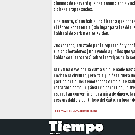
alumnos de Harvard que han denunciado a Zuck
a airear trapos sucios.
Finalmente, sí que había una historia que con
el férreo Scott Rubin ( Sin lugar para los déb
habitual de Sorkin en televisión.
Zuckerberg, asustado por la reputación y profu
sus colaboradores (incluyendo aquellos que ya
hablar con ´terceros´ sobre las tripas de la c
La CNN ha develado la carta sin que nadie has
enviado la circular, pero "sin que ésta fuera
partida artículos demoledores como el de Clai
retratado como un gánster cibernético, un frea
esperaban convertir en una mina de dinero, la
desagradable y puntilloso del éxito, en lugar d
6 de mayo del 2009.(tiempo pyme)
àäâîêàò-ïî-àðáèòðàæíûì-äåëàì
one hour
payday loan