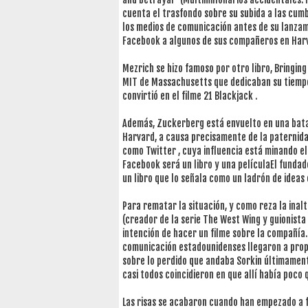
cuenta el trasfondo sobre su subida a las cum
los medios de comunicación antes de su lanzami
Facebook a algunos de sus compañeros en Harva
Mezrich se hizo famoso por otro libro, Bringing
MIT de Massachusetts que dedicaban su tiempo 
convirtió en el filme 21 Blackjack .
Además, Zuckerberg está envuelto en una batall
Harvard, a causa precisamente de la paternidad
como Twitter , cuya influencia está minando el
Facebook será un libro y una películaEl funda
un libro que lo señala como un ladrón de ideas
Para rematar la situación, y como reza la inalt
(creador de la serie The West Wing y guionist
intención de hacer un filme sobre la compañía.
comunicación estadounidenses llegaron a propo
sobre lo perdido que andaba Sorkin últimamente
casi todos coincidieron en que allí había poco 
Las risas se acabaron cuando han empezado a fi