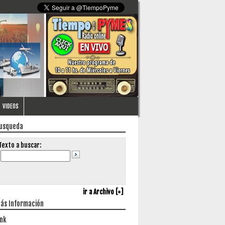
VIDEOS
usqueda
Texto a buscar:
ir a Archivo [+]
ás Información
ink