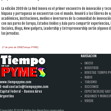
La edición 2009 de La Red Innova es el primer encuentro de innovación y tec
hispana y portuguesa se encuentran con el mundo. Reunirá a los líderes de o
académicos, instituciones, medios e inversores de la comunidad de innovació
con sus pares de Europa, Estados Unidos y Asia para compartir experiencias
Sociales, Blogs, New gadgets, Leadership y Entrepreneurship serán algunos d
las jornadas.
17 de junio de 2009(Tiempo PYME)
àäâîêàò-ïî-àðáèòðàæíûì-äåëàì
one hour
payday loan
NAVEGACION
INICIO
NOSOTROS
REVISTAS TIEMPO P
RADIO
www.tiempopyme.com
TURISMO
E-mail:
contacto@tiempopyme.com
SECCIONES
Capital Federal - Buenos Aires
ESPECTACULOS/ GA
Argentina
REGIONES Y MUNICI
VIDEOS
Copyright ©2018 todos los derechos reservados