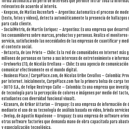
forma automática un perfil de intereses que permite filtrar toda la informac
relevantes de acuerdo al interés.
• Keepcon, de Matías Rozenfarb – Argentina: Automatiza el proceso de mode
(texto, fotos y videos), detecta automáticamente la presencia de hallazgos d
para cada cliente.
• SocialMetrix, de Martín Enriquez – Argentina: Es una empresa que desarrol
los consumidores sobre marcas, productos y personas. Realiza el monitoreo 
servicio, satisfaciendo las necesidades de las empresas de cuantificar y medi
el contexto social.
• Betazeta, de Leo Prieto – Chile: Es la red de comunidades en Internet más 
millones de personas en torno a sus intereses de entretenimiento e informac
• Orelworks LTD, de Nicolás Orellana – Chile: Es una agencia de comunicación
comunicar efectivamente en el mundo digital.
• Business Place / CargoPlace.com, de Nicolas Uribe Cevallos – Colombia: Prov
por Internet. Inicialmente, CargoPlace.com fue la primera bolsa de carga te
• DUTO S.A., de Felipe Restrepo Calle – Colombia: Es una empresa que investi
de tecnología para la percepción de colores e imágenes por medio del tacto,
estudiantes con diversidad funcional visual1.
• Kizanaro, de Krikor Attarian – Uruguay: Es una empresa de información de d
mediante el uso de su tecnología de análisis basada en video, brinda servicios
• Dvelop, de Agustín Napoleone – Uruguay: Es una empresa de software orien
otras software factories que demanda mano de obra capacitada para abaste
y especialización tecnológica.