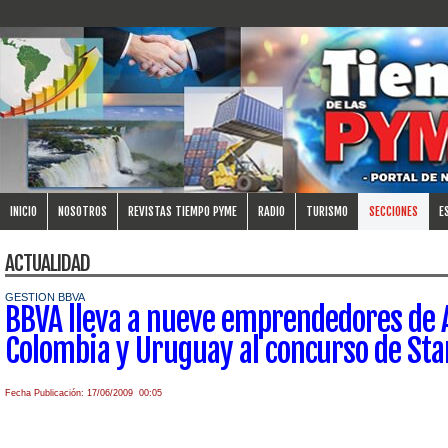
INICIO
NOSOTROS
REVISTAS TIEMPO PYME
RADIO
TURISMO
SECCIONES
E
ACTUALIDAD
GESTION BBVA
BBVA lleva a nueve emprendedores de A
Colombia y Uruguay al concurso de Sta
Fecha Publicación: 17/06/2009 00:05