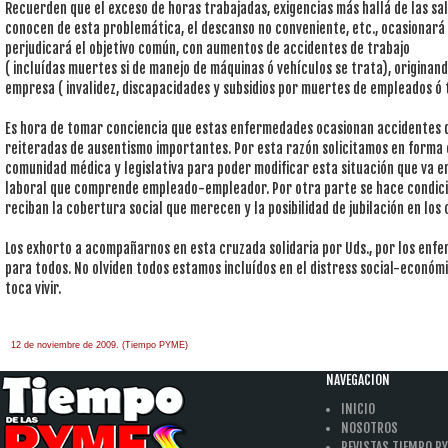
Recuerden que el exceso de horas trabajadas, exigencias más hallá de las sa
conocen de esta problemática, el descanso no conveniente, etc., ocasionará
perjudicará el objetivo común, con aumentos de accidentes de trabajo
( incluídas muertes si de manejo de máquinas ó vehículos se trata), origina
empresa ( invalidez, discapacidades y subsidios por muertes de empleados ó 
Es hora de tomar conciencia que estas enfermedades ocasionan accidentes d
reiteradas de ausentismo importantes. Por esta razón solicitamos en forma
comunidad médica y legislativa para poder modificar esta situación que va 
laboral que comprende empleado-empleador. Por otra parte se hace condici
reciban la cobertura social que merecen y la posibilidad de jubilación en lo
Los exhorto a acompañarnos en esta cruzada solidaria por Uds., por los enfe
para todos. No olviden todos estamos incluídos en el distress social-económi
toca vivir.
12 de noviembre de 2009. (Tiempo PYME)
àäâîêàò-ïî-àðáèòðàæíûì-äåëàì
one hour
payday loan
NAVEGACION
INICIO
NOSOTROS
REVISTAS TIEMPO P