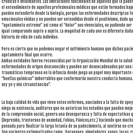
crónicas e invalidantes. Las limitaciones funcionales de aquellos que la pade
el entendimiento de aquellos profesionales médicos que están formados bajo
pueden entenderlo desde la biología, porque las enfermedades descriptas ti
emocionales vividas y no pueden ser entendidas desde el positivismo, dado que
“agotamiento extremo” así como el “dolor” son vivenciales, no pudiendo se
igual comparando sujeto a sujeto. La magnitud de cada uno es diferente dada 
historia de vida de cada individuo.
Pero es cierto que no podemos negar el sufrimiento humano que dichos pacien
agotamiento final que ocurre.
Ambas entidades fueron reconocidas por la Organización Mundial de la salud
enfermedades de origen desconocido y pueden ser desencadenados por una in
traumáticos tempranos en la infancia donde juega un papel muy importante e
“huellas químicas” imborrables que conformarán nuestra conducta humana. D
soy yo y mis circunstancias”.
La baja calidad de vida que viven estos enfermos, asociados a la falta de apo
niega su existencia, auditores que no autorizan los estudios que pueden mejo
de la comprensión social, genera una desesperanza y falta de expectativas 
(Depresión, trastornos de ansiedad, Fobias, Pánicos,etc.) haciendo que muchas
pensada para finalizar la larga letanía de su padecimiento, al sentirse no c
Son pacientes estigmatizados como : haraganes, simuladores, vagos, locos, r