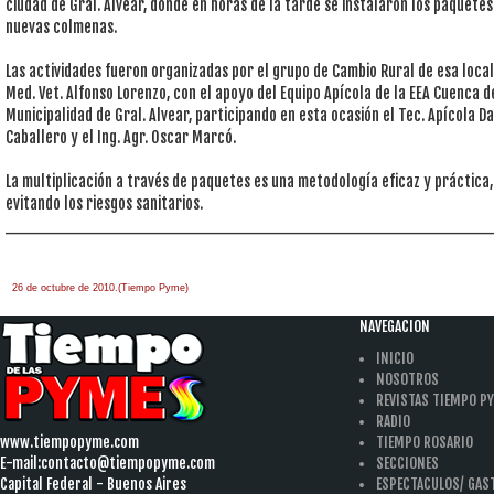
ciudad de Gral. Alvear, donde en horas de la tarde se instalaron los paquetes
nuevas colmenas.
Las actividades fueron organizadas por el grupo de Cambio Rural de esa local
Med. Vet. Alfonso Lorenzo, con el apoyo del Equipo Apícola de la EEA Cuenca d
Municipalidad de Gral. Alvear, participando en esta ocasión el Tec. Apícola D
Caballero y el Ing. Agr. Oscar Marcó.
La multiplicación a través de paquetes es una metodología eficaz y práctic
evitando los riesgos sanitarios.
____________________________________________
26 de octubre de 2010.(Tiempo Pyme)
àäâîêàò-ïî-àðáèòðàæíûì-äåëàì
one hour
payday loan
NAVEGACION
INICIO
NOSOTROS
REVISTAS TIEMPO P
RADIO
www.tiempopyme.com
TIEMPO ROSARIO
E-mail:
contacto@tiempopyme.com
SECCIONES
Capital Federal - Buenos Aires
ESPECTACULOS/ GA