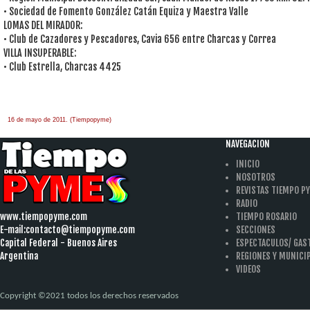
• Sociedad de Fomento González Catán Equiza y Maestra Valle
LOMAS DEL MIRADOR:
• Club de Cazadores y Pescadores, Cavia 656 entre Charcas y Correa
VILLA INSUPERABLE:
• Club Estrella, Charcas 4425
16 de mayo de 2011. (Tiempopyme)
àäâîêàò-ïî-àðáèòðàæíûì-äåëàì
one hour
payday loan
NAVEGACION
INICIO
NOSOTROS
REVISTAS TIEMPO P
RADIO
www.tiempopyme.com
TIEMPO ROSARIO
E-mail:
contacto@tiempopyme.com
SECCIONES
Capital Federal - Buenos Aires
ESPECTACULOS/ GA
Argentina
REGIONES Y MUNICI
VIDEOS
Copyright ©2021 todos los derechos reservados