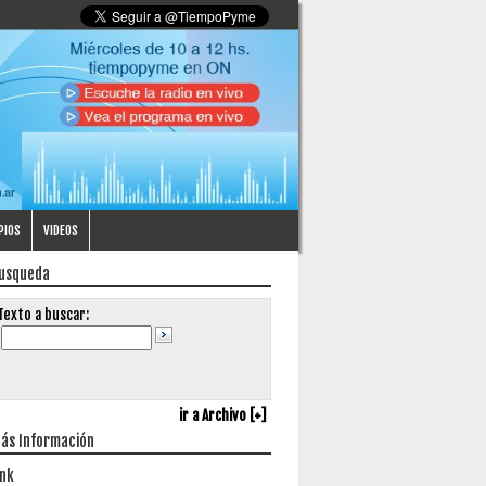
PIOS
VIDEOS
usqueda
Texto a buscar:
ir a Archivo [+]
ás Información
ink