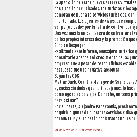
La aparición de estos nuevos actores virtual
dos tipos de perjudicados. Los turistas y los ag
compran de buena fe servicios turisticos, con 
ni ante nada. Los agentes de viajes, que cump
ver perjudicados por la falta de control que ig
Una vez más la única manera de enfrentar el v
de los propios interesados y la promoción que 
El no de Despegar
Realizando este informe, Mensajero Turístico 
consultarle acerca del crecimiento de las punt
empresa que a pesar de tener oficinas establec
respuesta fue una negativa absoluta.
Según los GDS
Matías Duek, Country Manager de Sabre para A
agencias sin dudas que no trabajamos, lo hace
como agencias de viajes. De hecho, un tema pri
para actuar”.
Por su parte, Alejandro Papayannis, president
adquirir algunos de nuestros servicios y dice q
del MINTUR y si no están registradas no les bri
31 de Mayo de 2011.(Tiempo Pyme)
àäâîêàò-ïî-àðáèòðàæíûì-äåëàì
one hour
payday loan