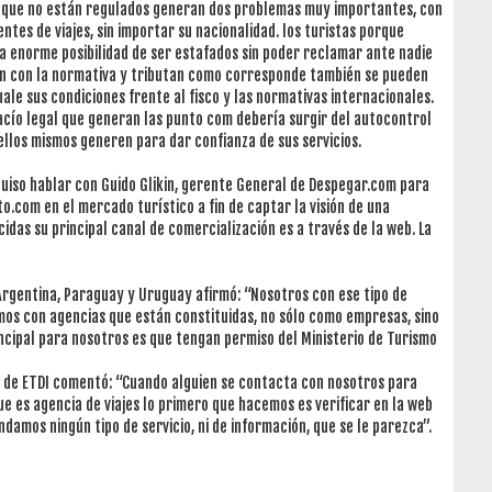
es que no están regulados generan dos problemas muy importantes, con
entes de viajes, sin importar su nacionalidad. los turistas porque
la enorme posibilidad de ser estafados sin poder reclamar ante nadie
len con la normativa y tributan como corresponde también se pueden
uale sus condiciones frente al fisco y las normativas internacionales.
acío legal que generan las punto com debería surgir del autocontrol
ellos mismos generen para dar confianza de sus servicios.
quiso hablar con Guido Glikin, gerente General de Despegar.com para
o.com en el mercado turístico a fin de captar la visión de una
idas su principal canal de comercialización es a través de la web. La
rgentina, Paraguay y Uruguay afirmó: “Nosotros con ese tipo de
mos con agencias que están constituidas, no sólo como empresas, sino
ncipal para nosotros es que tengan permiso del Ministerio de Turismo
e de ETDI comentó: “Cuando alguien se contacta con nosotros para
ue es agencia de viajes lo primero que hacemos es verificar en la web
ndamos ningún tipo de servicio, ni de información, que se le parezca”.