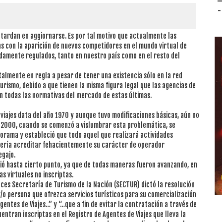
-
 tardan en aggiornarse. Es por tal motivo que actualmente las
as con la aparición de nuevos competidores en el mundo virtual de
idamente regulados, tanto en nuestro país como en el resto del
talmente en regla a pesar de tener una existencia sólo en la red
urismo, debido a que tienen la misma figura legal que las agencias de
on todas las normativas del mercado de estas últimas.
 viajes data del año 1970 y aunque tuvo modificaciones básicas, aún no
ño 2000, cuando se comenzó a vislumbrar esta problemática, se
norama y estableció que todo aquel que realizará actividades
ebería acreditar fehacientemente su carácter de operador
egajo.
rvió hasta cierto punto, ya que de todas maneras fueron avanzando, en
as virtuales no inscriptas.
nces Secretaría de Turismo de la Nación (SECTUR) dictó la resolución
/o persona que ofrezca servicios turísticos para su comercialización
Agentes de Viajes…” y “…que a fin de evitar la contratación a través de
entran inscriptas en el Registro de Agentes de Viajes que lleva la