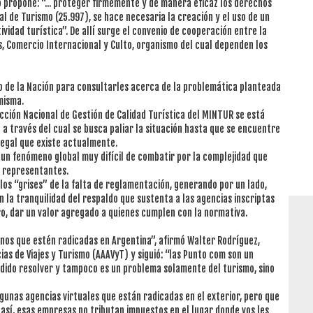
o propone: “... proteger firmemente y de manera eficaz los derechos
al de Turismo (25.997), se hace necesaria la creación y el uso de un
ividad turística”. De allí surge el convenio de cooperación entre la
s, Comercio Internacional y Culto, organismo del cual dependen los
mo de la Nación para consultarles acerca de la problemática planteada
misma.
cción Nacional de Gestión de Calidad Turística del MINTUR se está
 a través del cual se busca paliar la situación hasta que se encuentre
 legal que existe actualmente.
 un fenómeno global muy difícil de combatir por la complejidad que
us representantes.
r los “grises” de la falta de reglamentación, generando por un lado,
n la tranquilidad del respaldo que sustenta a las agencias inscriptas
tro, dar un valor agregado a quienes cumplen con la normativa.
enos que estén radicadas en Argentina”, afirmó Walter Rodríguez,
ias de Viajes y Turismo (AAAVyT) y siguió: “las Punto com son un
dido resolver y tampoco es un problema solamente del turismo, sino
lgunas agencias virtuales que están radicadas en el exterior, pero que
así, esas empresas no tributan impuestos en el lugar donde vos les