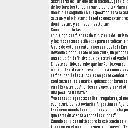
Secretaría de Turismo de la Nación…”, para ell
de los turistas tal como surge de la Ley Nacion
dominio de segundo nivel específico para la act
SECTUR y el Ministerio de Relaciones Exteriore
dominios .ar., y así nacen las .tur.ar.
Cómo combatirlas
En dialogo con fuentes de Ministerio de Turis
y los mecanismos utilizados para erradicar la 
A raíz de esto nos enteramos que desde la Dire
llevando a cabo, desde el año 2008, un proceso
una solución definitiva que deje atrás el vacío
En este sentido, se sabe que las Punto.com son
implica identificar su residencia así como a s
La finalidad de las .tur.ar es en parte combati
confianza en los usuarios, quienes contarán co
en el Registro de Agentes de Viajes, y por el o
Una postura llamativa
“No conozco agencias online irregulares, al m
secretario de la Asociación Argentina de Agenc
fenómeno mundial que nadie hasta ahora ha po
que también afecta a todos los rubros”.
Cuando se le consultó sobre la existencia de a
trabajan en el mercado argentino expresó: “Es 