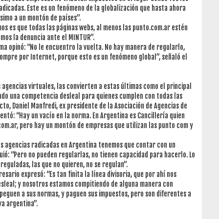
radicadas. Este es un fenómeno de la globalización que hasta ahora
ísimo a un montón de países”.
s es que todas las páginas webs, al menos las punto.com.ar estén
emos la denuncia ante el MINTUR”.
ma opinó: “No le encuentro la vuelta. No hay manera de regularlo,
compre por Internet, porque esto es un fenómeno global”, señaló el
agencias virtuales, las convierten a estas últimas como el principal
ando una competencia desleal para quienes cumplen con todas las
to, Daniel Manfredi, ex presidente de la Asociación de Agencias de
entó: “Hay un vacío en la norma. En Argentina es Cancillería quien
 com.ar, pero hay un montón de empresas que utilizan las punto com y
 las agencias radicadas en Argentina tenemos que contar con un
guió: “Pero no pueden regularlas, no tienen capacidad para hacerlo. Lo
eguladas, las que no quieren, no se regulan”.
sario expresó: “Es tan finita la línea divisoria, que por ahí nos
sleal; y nosotros estamos compitiendo de alguna manera con
apeguen a sus normas, y paguen sus impuestos, pero son diferentes a
va argentina”.