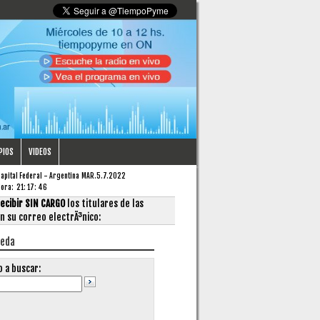
PIOS
VIDEOS
apital Federal - Argentina
MAR.5.7.2022
Hora:
21
:
17
:
46
ecibir SIN CARGO
los titulares de las
en su correo electrÃ³nico:
ueda
o a buscar: