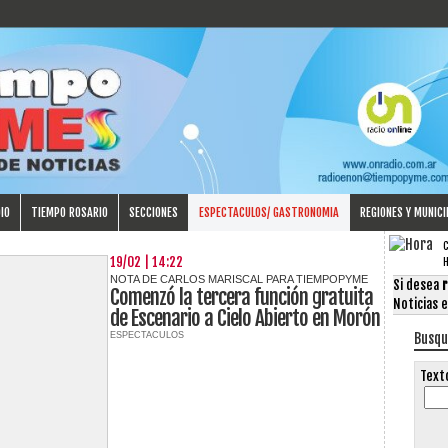
IO
TIEMPO ROSARIO
SECCIONES
ESPECTACULOS/ GASTRONOMIA
REGIONES Y MUNICI
C
19/02 | 14:22
NOTA DE CARLOS MARISCAL PARA TIEMPOPYME
Si desea
r
Comenzó la tercera función gratuita
Noticias 
de Escenario a Cielo Abierto en Morón
ESPECTACULOS
Busq
Text