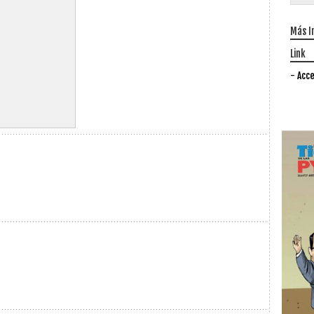
Más I
Link
- Acce