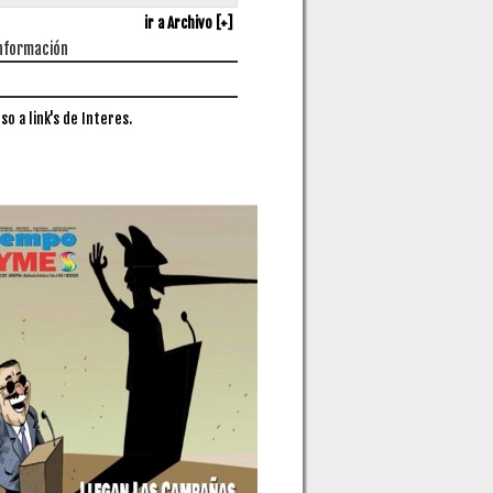
ir a Archivo [+]
nformación
so a link's de Interes.