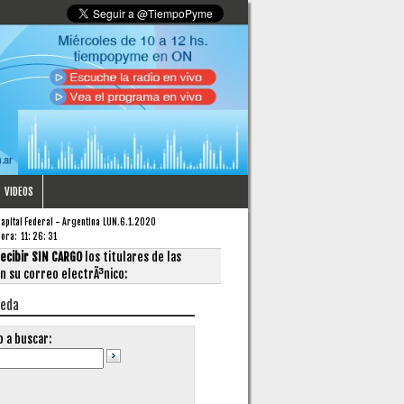
VIDEOS
apital Federal - Argentina
LUN.6.1.2020
Hora:
11
:
26
:
31
ecibir SIN CARGO
los titulares de las
en su correo electrÃ³nico:
ueda
o a buscar: