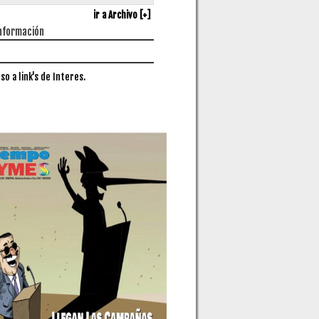
ir a Archivo [+]
nformación
so a link's de Interes.