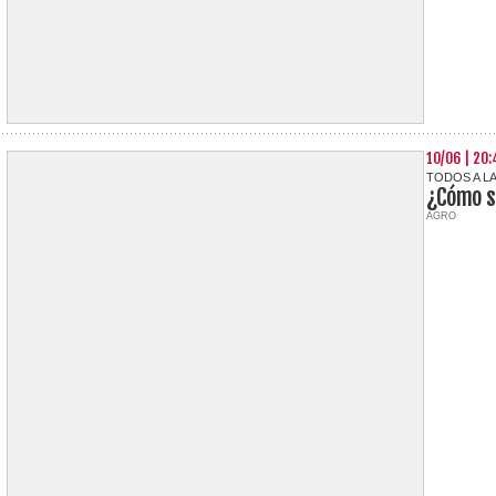
10/06 | 20:
TODOS A L
¿Cómo se
AGRO