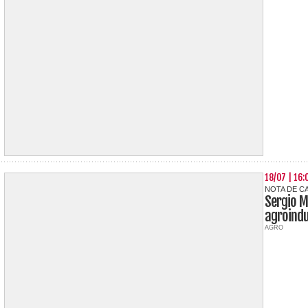
18/07 | 16:
NOTA DE C
Sergio M
agroindu
AGRO