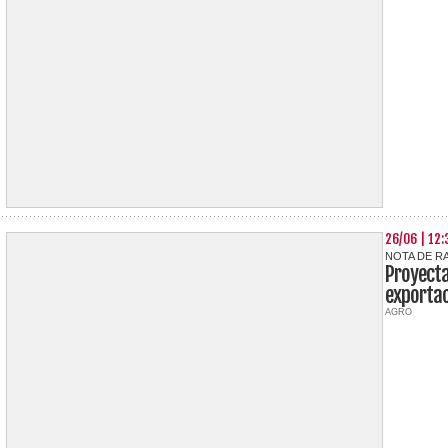
26/06 | 12:
NOTA DE R
Proyect
exportac
AGRO