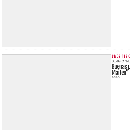
11/02 | 12:
SERGIO "F
Buenas pr
Maiten"
AGRO