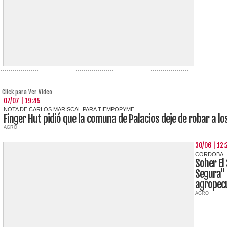
Click para Ver Video
07/07 | 19:45
NOTA DE CARLOS MARISCAL PARA TIEMPOPYME
Finger Hut pidió que la comuna de Palacios deje de robar a l
AGRO
30/06 | 12:
CORDOBA
Soher El
Segura" 
agropec
AGRO