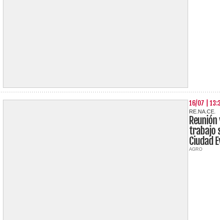
16/07 | 13:
RE.NA.CE.
Reunión 
trabajo 
Ciudad E
AGRO