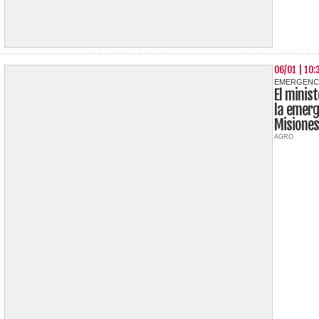
06/01 | 10:
EMERGENC
El minis
la emerg
Misiones
AGRO