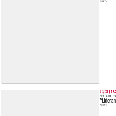
AGRO
20/08 | 12:
NOTA DE C
”Lideran
AGRO