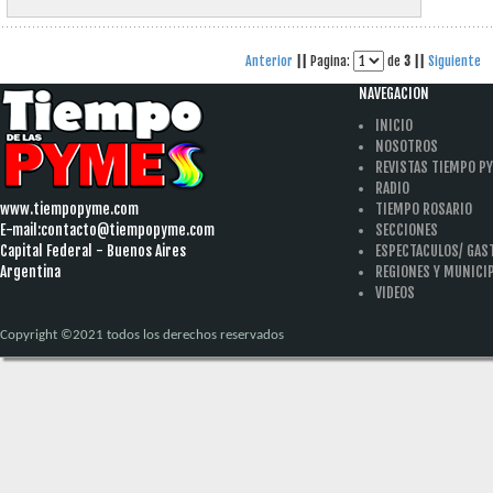
Anterior
||
Pagina:
de
3
||
Siguiente
NAVEGACION
INICIO
NOSOTROS
REVISTAS TIEMPO P
RADIO
www.tiempopyme.com
TIEMPO ROSARIO
E-mail:
contacto@tiempopyme.com
SECCIONES
Capital Federal - Buenos Aires
ESPECTACULOS/ GA
Argentina
REGIONES Y MUNICI
VIDEOS
Copyright ©2021 todos los derechos reservados