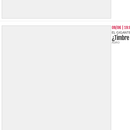
09/06 | 19:
EL GIGANTE
¿Timbre 
AGRO