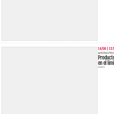
14/06 | 13:
AHORA PRO
Product
en el lim
AGRO